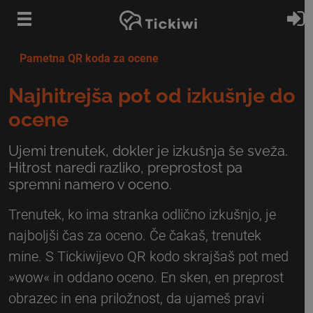
Preskoči na glavno vsebino
P
Pametna QR koda za ocene
Najhitrejša pot od izkušnje do
ocene
Ujemi trenutek, dokler je izkušnja še sveža.
Hitrost naredi razliko, preprostost pa
spremni namero v oceno.
Trenutek, ko ima stranka odlično izkušnjo, je
najboljši čas za oceno. Če čakaš, trenutek
mine. S Tickiwijevo QR kodo skrajšaš pot med
»wow« in oddano oceno. En sken, en preprost
obrazec in ena priložnost, da ujameš pravi