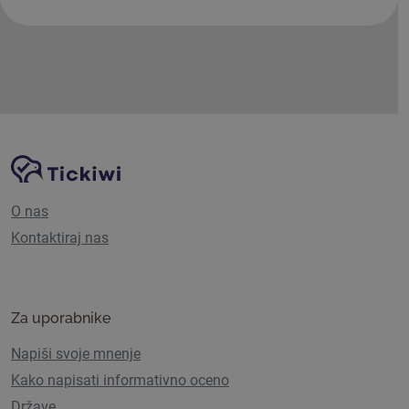
Navigacija spletnega mesta
Platforma Tickiwi
O nas
Kontaktiraj nas
Za uporabnike
Napiši svoje mnenje
Kako napisati informativno oceno
Države