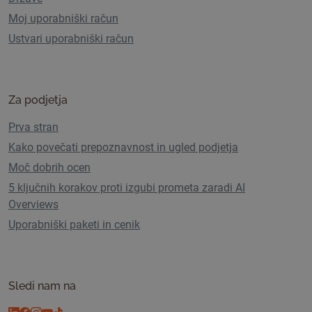
Moj uporabniški račun
Ustvari uporabniški račun
Za podjetja
Prva stran
Kako povečati prepoznavnost in ugled podjetja
Moč dobrih ocen
5 ključnih korakov proti izgubi prometa zaradi AI
Overviews
Uporabniški paketi in cenik
Sledi nam na