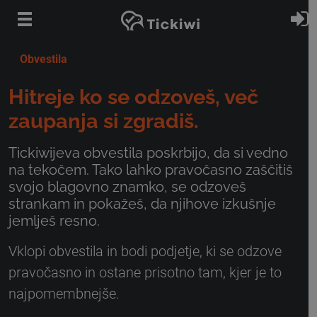
Preskoči na glavno vsebino
P
Obvestila
Hitreje ko se odzoveš, več
zaupanja si zgradiš.
Tickiwijeva obvestila poskrbijo, da si vedno
na tekočem. Tako lahko pravočasno zaščitiš
svojo blagovno znamko, se odzoveš
strankam in pokažeš, da njihove izkušnje
jemlješ resno.
Vklopi obvestila in bodi podjetje, ki se odzove
pravočasno in ostane prisotno tam, kjer je to
najpomembnejše.