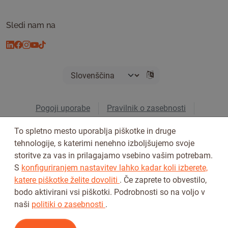
Sledi nam na
Pogoji uporabe
Pravilnik o zasebnosti
© 2026 Tickiwi - Vse pravice pridržane
To spletno mesto uporablja piškotke in druge
tehnologije, s katerimi nenehno izboljšujemo svoje
storitve za vas in prilagajamo vsebino vašim potrebam.
S
konfiguriranjem nastavitev lahko kadar koli izberete,
katere piškotke želite dovoliti
. Če zaprete to obvestilo,
bodo aktivirani vsi piškotki. Podrobnosti so na voljo v
naši
politiki o zasebnosti
.