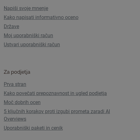
Napiši svoje mnenje
Kako napisati informativno oceno
Države
Moj uporabniški račun
Ustvari uporabniški račun
Za podjetja
Prva stran
Kako povečati prepoznavnost in ugled podjetja
Moč dobrih ocen
5 ključnih korakov proti izgubi prometa zaradi AI
Overviews
Uporabniški paketi in cenik