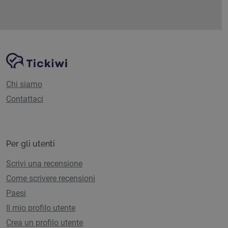
Navigazione del sito
Piattaforma Tickiwi
Chi siamo
Contattaci
Per gli utenti
Scrivi una recensione
Come scrivere recensioni
Paesi
Il mio profilo utente
Crea un profilo utente