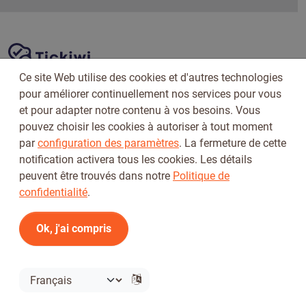
Navigation du site
Plate-forme Tickiwi
Ce site Web utilise des cookies et d'autres technologies
A propos de nous
pour améliorer continuellement nos services pour vous
Nous contacter
et pour adapter notre contenu à vos besoins. Vous
pouvez choisir les cookies à autoriser à tout moment
par
configuration des paramètres
. La fermeture de cette
notification activera tous les cookies. Les détails
Pour les clients
peuvent être trouvés dans notre
Politique de
Rédigez votre avis
confidentialité
.
Comment rédiger des critiques
Ok, j'ai compris
Pays
Mon compte
Créer un compte