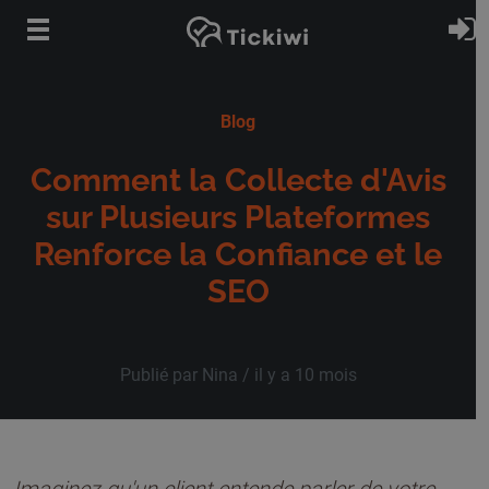
Passer au contenu principal
S
Blog
Comment la Collecte d'Avis
sur Plusieurs Plateformes
Renforce la Confiance et le
SEO
Publié par Nina /
il y a 10 mois