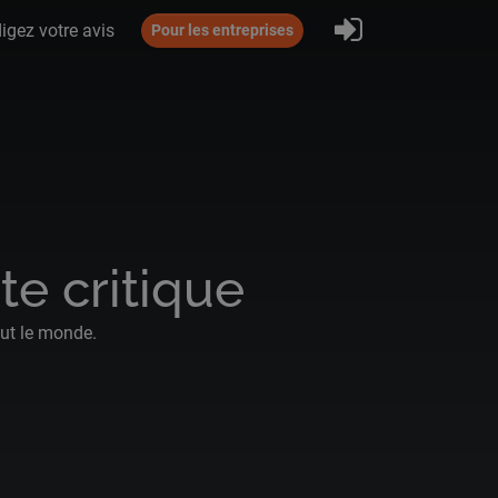
S'inscrire
igez votre avis
Pour les entreprises
e critique
out le monde.