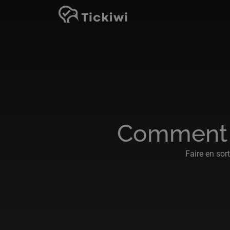
Passer au contenu principal
Comment r
Faire en sor