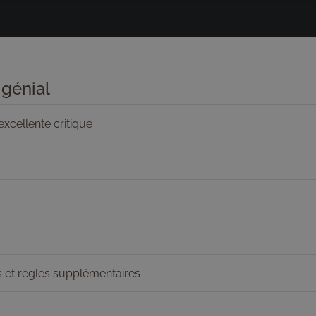
génial
cellente critique
s et règles supplémentaires