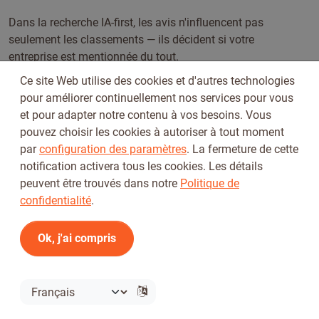
Dans la recherche IA-first, les avis n'influencent pas
seulement les classements — ils décident si votre
entreprise est mentionnée du tout.
Ce site Web utilise des cookies et d'autres technologies
pour améliorer continuellement nos services pour vous
et pour adapter notre contenu à vos besoins. Vous
Pourquoi les avis frais et détaillés sont-ils plus
pouvez choisir les cookies à autoriser à tout moment
impactants que les génériques ?
par
configuration des paramètres
. La fermeture de cette
Parce que les moteurs de recherche et les clients ont soif
notification activera tous les cookies. Les détails
de pertinence. Un avis récent avec des détails sur un
peuvent être trouvés dans notre
Politique de
produit, une livraison ou un support signale que votre
confidentialité
.
entreprise est active et digne de confiance. Les avis
génériques comme "Super service !" ajoutent peu de
Ok, j'ai compris
valeur. Tickiwi encourage les clients à partager des
expériences spécifiques, vous aidant à obtenir les avis les
plus impactants possibles.