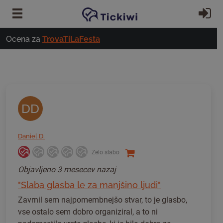
Preskoči na glavno vsebino
Pri
Ocena za
TrovaTiLaFesta
DD
Daniel D.
Zelo slabo
Objavljeno
3 mesecev nazaj
"Slaba glasba le za manjšino ljudi"
Zavrnil sem najpomembnejšo stvar, to je glasbo,
vse ostalo sem dobro organiziral, a to ni