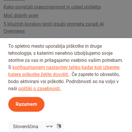
Kako povečati prepoznavnost in ugled podjetja
Moč dobrih ocen
5 ključnih korakov proti izgubi prometa zaradi AI
Overviews
Uporabniški paketi in cenik
To spletno mesto uporablja piškotke in druge
tehnologije, s katerimi nenehno izboljšujemo svoje
storitve za vas in prilagajamo vsebino vašim potrebam.
Sledi nam na
S
konfiguriranjem nastavitev lahko kadar koli izberete,
katere piškotke želite dovoliti
. Če zaprete to obvestilo,
bodo aktivirani vsi piškotki. Podrobnosti so na voljo v
naši
politiki o zasebnosti
.
Razumem
Pogoji uporabe
Pravilnik o zasebnosti
© 2026 Tickiwi - Vse pravice pridržane