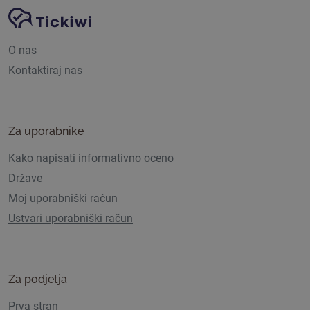
Navigacija spletnega mesta
Platforma Tickiwi
O nas
Kontaktiraj nas
Za uporabnike
Kako napisati informativno oceno
Države
Moj uporabniški račun
Ustvari uporabniški račun
Za podjetja
Prva stran