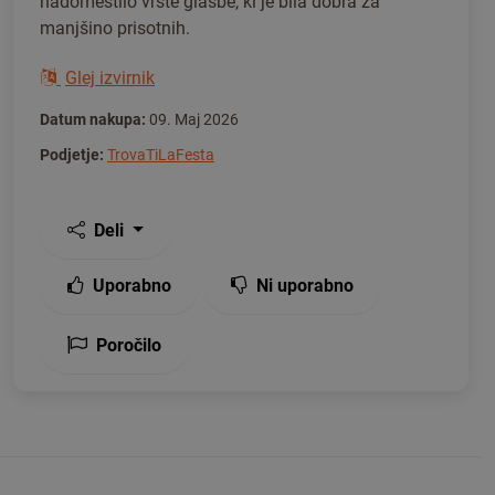
nadomestilo vrste glasbe, ki je bila dobra za
manjšino prisotnih.
Glej izvirnik
Datum nakupa:
09. Maj 2026
Podjetje:
TrovaTiLaFesta
Deli
Uporabno
Ni uporabno
Poročilo