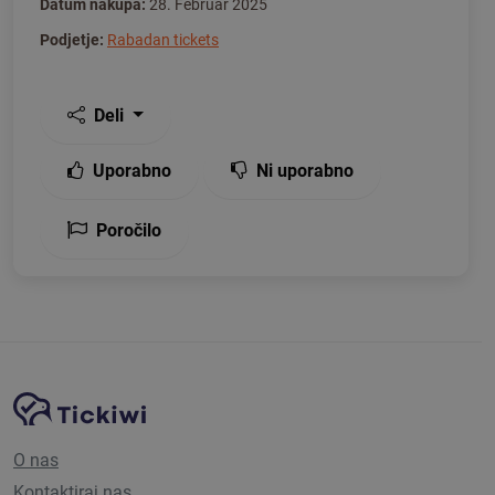
Datum nakupa:
28. Februar 2025
Podjetje:
Rabadan tickets
Deli
Uporabno
Ni uporabno
Poročilo
Navigacija spletnega mesta
Platforma Tickiwi
O nas
Kontaktiraj nas