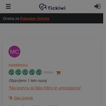
Preskoči na glavno vsebino
Pri
Ocena za
Rabadan tickets
MC
magdalena C.
Odlično
Objavljeno
1 leto nazaj
"Na koncu je bilo hitro in enostavno"
Glej izvirnik