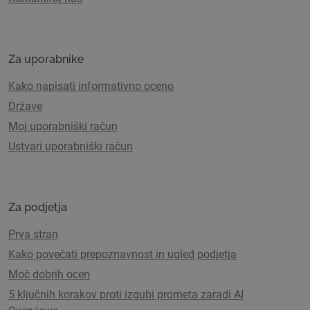
Za uporabnike
Kako napisati informativno oceno
Države
Moj uporabniški račun
Ustvari uporabniški račun
Za podjetja
Prva stran
Kako povečati prepoznavnost in ugled podjetja
Moč dobrih ocen
5 ključnih korakov proti izgubi prometa zaradi AI