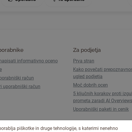
porabnike
Za podjetja
napisati informativno oceno
Prva stran
e
Kako povečati prepoznavnos
ugled podjetja
porabniški račun
Moč dobrih ocen
ri uporabniški račun
5 ključnih korakov proti izgu
prometa zaradi AI Overview
Uporabniški paketi in cenik
orablja piškotke in druge tehnologije, s katerimi nenehno
Pogoji uporabe
Pravilnik o zasebno