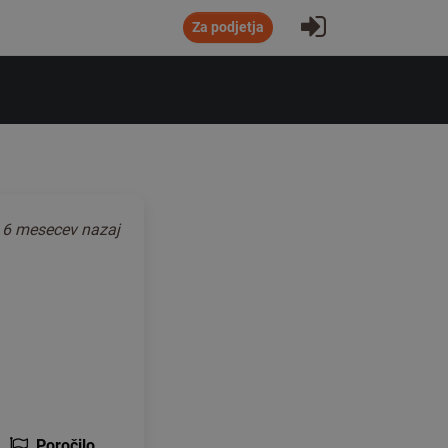
Prijavi se
Za podjetja
o
6 mesecev nazaj
Poročilo