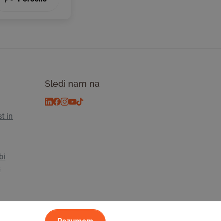
Sledi nam na
t in
bi
s
sti
© 2026 Tickiwi - Vse pravice pridržane