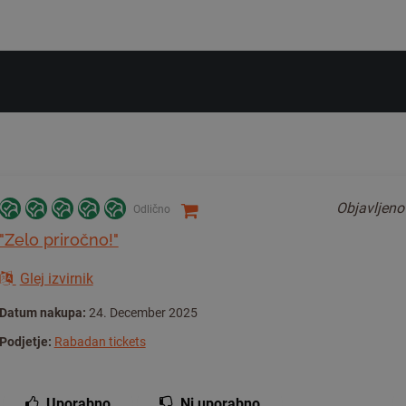
Objavljen
Odlično
"Zelo priročno!"
Glej izvirnik
Datum nakupa:
24. December 2025
Podjetje:
Rabadan tickets
Uporabno
Ni uporabno