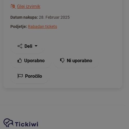
Glej izvirnik
Datum nakupa:
28. Februar 2025
Podjetje:
Rabadan tickets
Deli
Uporabno
Ni uporabno
Poročilo
Navigacija spletnega mesta
Platforma Tickiwi