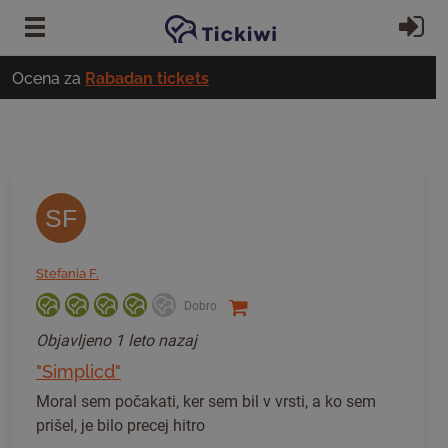
Preskoči na glavno vsebino
Pri
Ocena za
Rabadan tickets
SF
Stefania F.
Dobro
Objavljeno
1 leto nazaj
"Simplicd"
Moral sem počakati, ker sem bil v vrsti, a ko sem
prišel, je bilo precej hitro