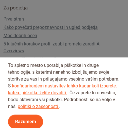
Za podjetja
Prva stran
Kako povečati prepoznavnost in ugled podjetja
Moč dobrih ocen
5 ključnih korakov proti izgubi prometa zaradi AI
Overviews
Uporabniški paketi in cenik
To spletno mesto uporablja piškotke in druge
tehnologije, s katerimi nenehno izboljšujemo svoje
storitve za vas in prilagajamo vsebino vašim potrebam.
Sledi nam na
S
konfiguriranjem nastavitev lahko kadar koli izberete,
katere piškotke želite dovoliti
. Če zaprete to obvestilo,
bodo aktivirani vsi piškotki. Podrobnosti so na voljo v
naši
politiki o zasebnosti
.
Razumem