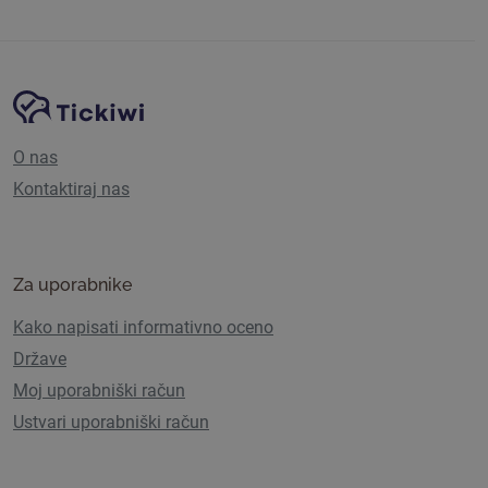
Navigacija spletnega mesta
Platforma Tickiwi
O nas
Kontaktiraj nas
Za uporabnike
Kako napisati informativno oceno
Države
Moj uporabniški račun
Ustvari uporabniški račun