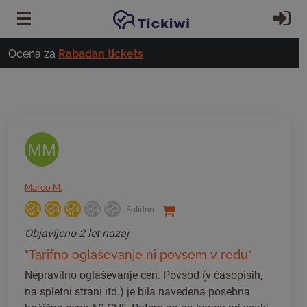
Preskoči na glavno vsebino
Pri
Ocena za
Rabadan tickets
MM
Marco M.
Solidno
Objavljeno
2 let nazaj
"Tarifno oglaševanje ni povsem v redu"
Nepravilno oglaševanje cen. Povsod (v časopisih,
na spletni strani itd.) je bila navedena posebna