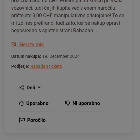
božična cena 60 CHF. Potem pa na koncu pri vsaki
vozovnici, tudi če jih kupite več v enem naročilu,
prištejete 3,00 CHF manipulativne pristojbine! To se
mi zdi res pretirano, tudi zato, ker se nakup opravi
neposredno s spletne strani Rabadan ...
Glej izvirnik
Datum nakupa:
19. December 2024
Podjetje:
Rabadan tickets
Deli
Uporabno
Ni uporabno
Poročilo