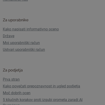
Za uporabnike
Kako napisati informativno oceno
Države
Moj uporabniški račun
Ustvari uporabniški račun
Za podjetja
Prva stran
Kako povečati prepoznavnost in ugled podjetja
Moč dobrih ocen
5 ključnih korakov proti izgubi prometa zaradi AI