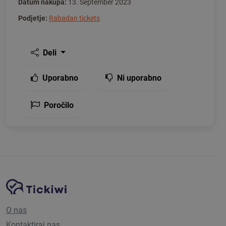
Datum nakupa:
13. September 2023
Podjetje:
Rabadan tickets
Deli
Uporabno
Ni uporabno
Poročilo
Navigacija spletnega mesta
Platforma Tickiwi
O nas
Kontaktiraj nas