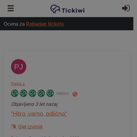
Preskoči na glavno vsebino
Pri
Ocena za
Rabadan tickets
PJ
Paola J.
Odlično
Objavljeno
3 let nazaj
"Hitro, varno, odlično"
Glej izvirnik