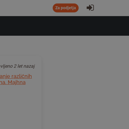
Prijavi se
Za podjetja
vljeno
2 let nazaj
anje različnih
čna. Majhna