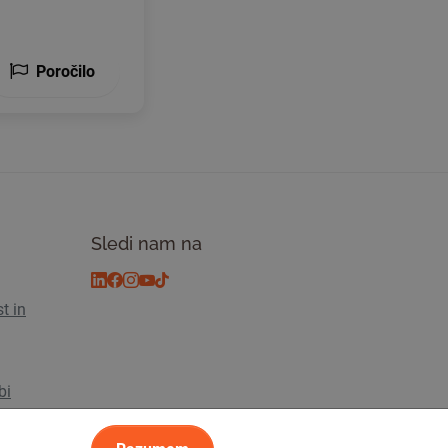
Poročilo
Sledi nam na
t in
bi
s