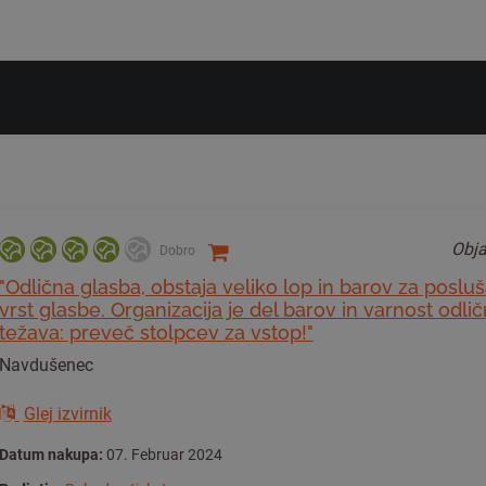
Obja
Dobro
"Odlična glasba, obstaja veliko lop in barov za posluš
vrst glasbe. Organizacija je del barov in varnost odli
težava: preveč stolpcev za vstop!"
Navdušenec
Glej izvirnik
Datum nakupa:
07. Februar 2024