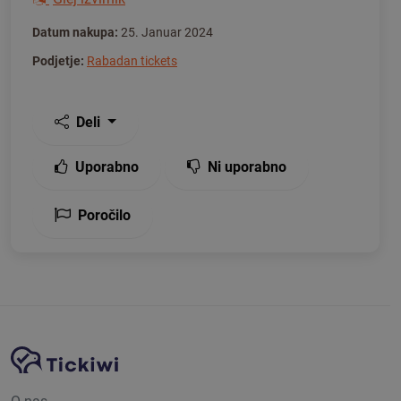
Datum nakupa:
25. Januar 2024
Podjetje:
Rabadan tickets
Deli
Uporabno
Ni uporabno
Poročilo
Navigacija spletnega mesta
Platforma Tickiwi