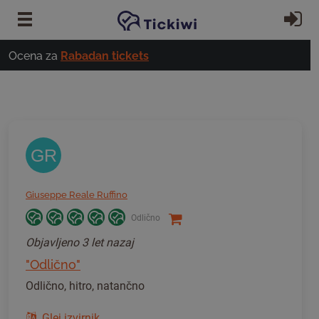
Preskoči na glavno vsebino
Pri
Ocena za
Rabadan tickets
GR
Giuseppe Reale Ruffino
Odlično
Objavljeno
3 let nazaj
"Odlično"
Odlično, hitro, natančno
Glej izvirnik