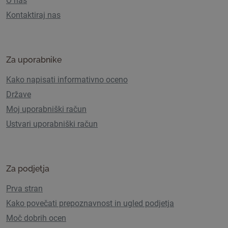
O nas
Kontaktiraj nas
Za uporabnike
Kako napisati informativno oceno
Države
Moj uporabniški račun
Ustvari uporabniški račun
Za podjetja
Prva stran
Kako povečati prepoznavnost in ugled podjetja
Moč dobrih ocen