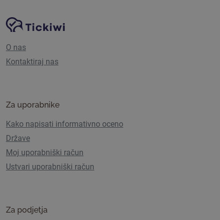
Navigacija spletnega mesta
Platforma Tickiwi
O nas
Kontaktiraj nas
Za uporabnike
Kako napisati informativno oceno
Države
Moj uporabniški račun
Ustvari uporabniški račun
Za podjetja