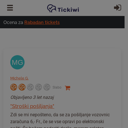
Preskoči na glavno vsebino
Pri
Ocena za
Rabadan tickets
MG
Michele G.
Slabo
Objavljeno
3 let nazaj
"Stroški pošiljanja"
Zdi se mi nepošteno, da se za pošiljanje vozovnic
zaračuna 6,- Fr., če se vse opravi po elektronski