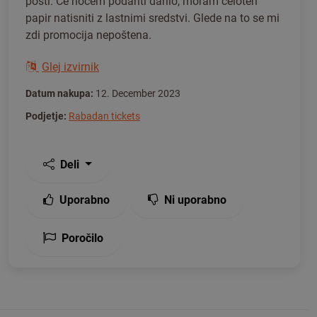
pošti. Če hočem podariti darilo, moram celoten
papir natisniti z lastnimi sredstvi. Glede na to se mi
zdi promocija nepoštena.
Glej izvirnik
Datum nakupa:
12. December 2023
Podjetje:
Rabadan tickets
Deli
Uporabno
Ni uporabno
Poročilo