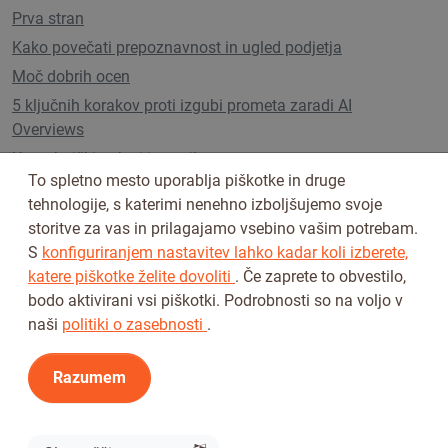
Prva stran
Kako povečati prepoznavnost in ugled podjetja
Moč dobrih ocen
5 ključnih korakov proti izgubi prometa zaradi AI
Overviews
Uporabniški paketi in cenik
To spletno mesto uporablja piškotke in druge
tehnologije, s katerimi nenehno izboljšujemo svoje
storitve za vas in prilagajamo vsebino vašim potrebam.
Sledi nam na
S
konfiguriranjem nastavitev lahko kadar koli izberete,
katere piškotke želite dovoliti
. Če zaprete to obvestilo,
bodo aktivirani vsi piškotki. Podrobnosti so na voljo v
naši
politiki o zasebnosti
.
Razumem
Pogoji uporabe
Pravilnik o zasebnosti
© 2026 Tickiwi - Vse pravice pridržane