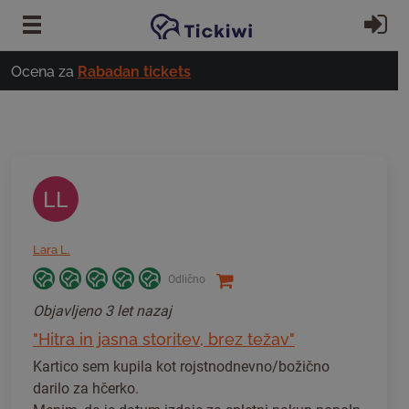
Preskoči na glavno vsebino
Pri
Ocena za
Rabadan tickets
LL
Lara L.
Odlično
Objavljeno
3 let nazaj
"Hitra in jasna storitev, brez težav"
Kartico sem kupila kot rojstnodnevno/božično
darilo za hčerko.