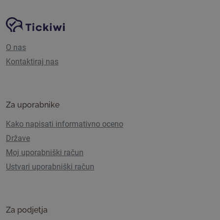
Navigacija spletnega mesta
Platforma Tickiwi
O nas
Kontaktiraj nas
Za uporabnike
Kako napisati informativno oceno
Države
Moj uporabniški račun
Ustvari uporabniški račun
Za podjetja