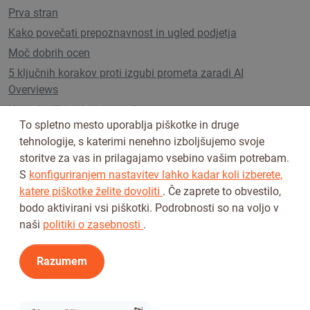
Prva stran
Kako povečati prepoznavnost in ugled podjetja
Moč dobrih ocen
5 ključnih korakov proti izgubi prometa zaradi AI
Overviews
Uporabniški paketi in cenik
To spletno mesto uporablja piškotke in druge
tehnologije, s katerimi nenehno izboljšujemo svoje
storitve za vas in prilagajamo vsebino vašim potrebam.
Sledi nam na
S
konfiguriranjem nastavitev lahko kadar koli izberete,
katere piškotke želite dovoliti
. Če zaprete to obvestilo,
bodo aktivirani vsi piškotki. Podrobnosti so na voljo v
naši
politiki o zasebnosti
.
Razumem
Pogoji uporabe
Pravilnik o zasebnosti
© 2026 Tickiwi - Vse pravice pridržane