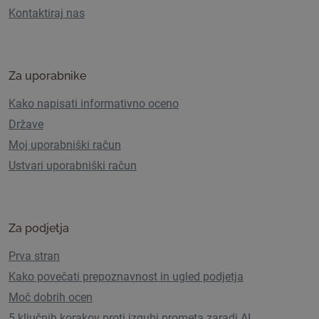
Kontaktiraj nas
Za uporabnike
Kako napisati informativno oceno
Države
Moj uporabniški račun
Ustvari uporabniški račun
Za podjetja
Prva stran
Kako povečati prepoznavnost in ugled podjetja
Moč dobrih ocen
5 ključnih korakov proti izgubi prometa zaradi AI