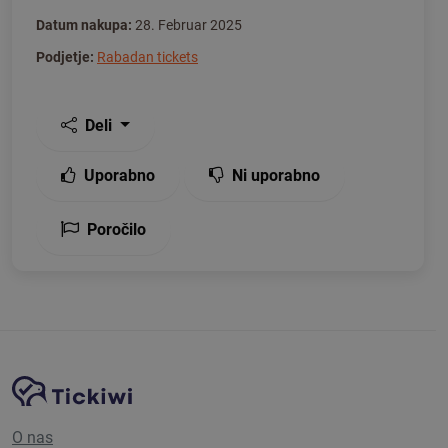
Datum nakupa:
28. Februar 2025
Podjetje:
Rabadan tickets
Deli
Uporabno
Ni uporabno
Poročilo
Navigacija spletnega mesta
Platforma Tickiwi
O nas