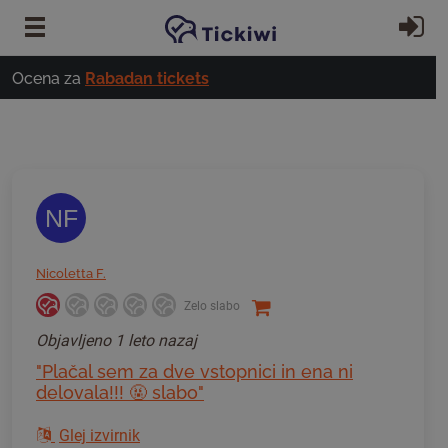
Preskoči na glavno vsebino
Pri
Ocena za
Rabadan tickets
NF
Nicoletta F.
Zelo slabo
Objavljeno
1 leto nazaj
"Plačal sem za dve vstopnici in ena ni
delovala!!! 🤬 slabo"
Glej izvirnik