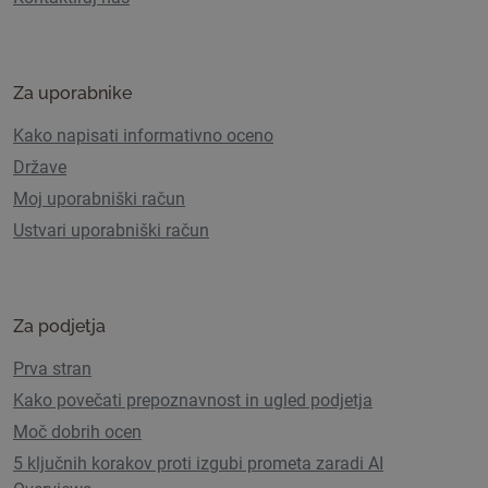
Za uporabnike
Kako napisati informativno oceno
Države
Moj uporabniški račun
Ustvari uporabniški račun
Za podjetja
Prva stran
Kako povečati prepoznavnost in ugled podjetja
Moč dobrih ocen
5 ključnih korakov proti izgubi prometa zaradi AI