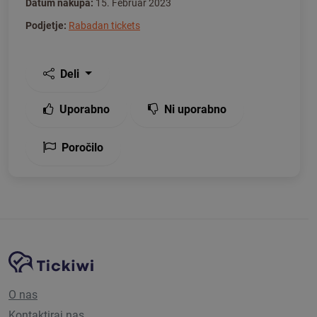
Datum nakupa:
15. Februar 2023
Podjetje:
Rabadan tickets
Deli
Uporabno
Ni uporabno
Poročilo
Navigacija spletnega mesta
Platforma Tickiwi
O nas
Kontaktiraj nas