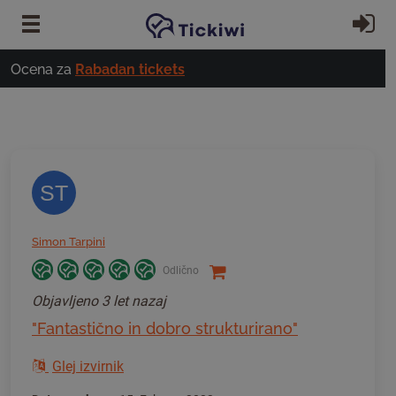
Preskoči na glavno vsebino
Pri
Ocena za
Rabadan tickets
ST
Simon Tarpini
Odlično
Objavljeno
3 let nazaj
"Fantastično in dobro strukturirano"
Glej izvirnik