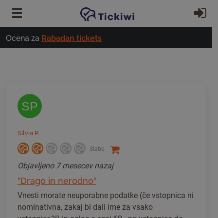
Preskoči na glavno vsebino
Pri
Ocena za
Rabadan tickets
SP
Silvia P.
Slabo
Objavljeno
7 mesecev nazaj
"Drago in nerodno"
Vnesti morate neuporabne podatke (če vstopnica ni
nominativna, zakaj bi dali ime za vsako