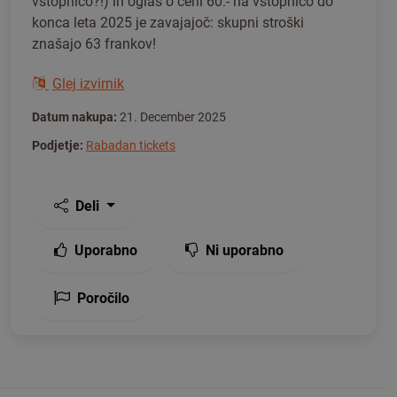
vstopnico?!) in oglas o ceni 60.- na vstopnico do
konca leta 2025 je zavajajoč: skupni stroški
znašajo 63 frankov!
Glej izvirnik
Datum nakupa:
21. December 2025
Podjetje:
Rabadan tickets
Deli
Uporabno
Ni uporabno
Poročilo