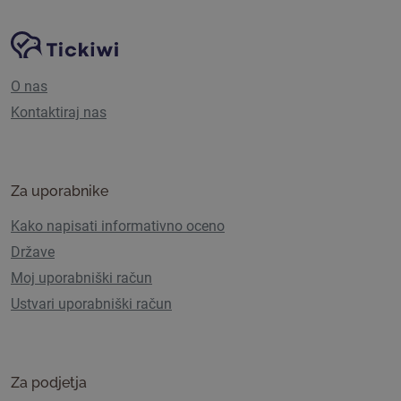
Navigacija spletnega mesta
Platforma Tickiwi
O nas
Kontaktiraj nas
Za uporabnike
Kako napisati informativno oceno
Države
Moj uporabniški račun
Ustvari uporabniški račun
Za podjetja