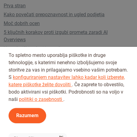
Prva stran
Kako povečati prepoznavnost in ugled podjetja
Moč dobrih ocen
5 ključnih korakov proti izgubi prometa zaradi AI
Overviews
Uporabniški paketi in cenik
To spletno mesto uporablja piškotke in druge
tehnologije, s katerimi nenehno izboljšujemo svoje
storitve za vas in prilagajamo vsebino vašim potrebam.
Sledi nam na
S
konfiguriranjem nastavitev lahko kadar koli izberete,
katere piškotke želite dovoliti
. Če zaprete to obvestilo,
bodo aktivirani vsi piškotki. Podrobnosti so na voljo v
naši
politiki o zasebnosti
.
Razumem
Pogoji uporabe
Pravilnik o zasebnosti
© 2026 Tickiwi - Vse pravice pridržane