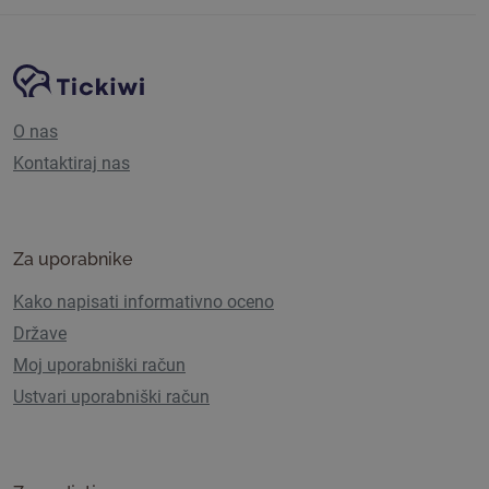
Navigacija spletnega mesta
Platforma Tickiwi
O nas
Kontaktiraj nas
Za uporabnike
Kako napisati informativno oceno
Države
Moj uporabniški račun
Ustvari uporabniški račun