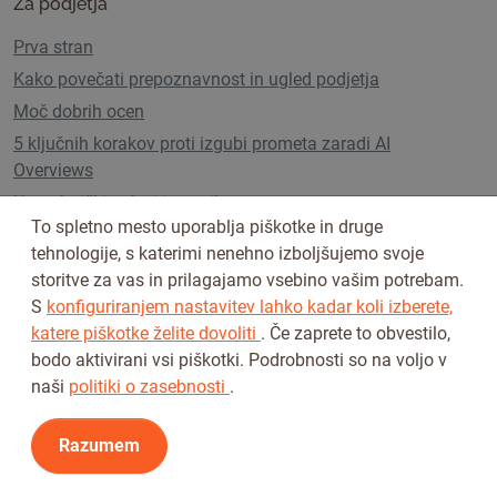
Za podjetja
Prva stran
Kako povečati prepoznavnost in ugled podjetja
Moč dobrih ocen
5 ključnih korakov proti izgubi prometa zaradi AI
Overviews
Uporabniški paketi in cenik
To spletno mesto uporablja piškotke in druge
tehnologije, s katerimi nenehno izboljšujemo svoje
storitve za vas in prilagajamo vsebino vašim potrebam.
Sledi nam na
S
konfiguriranjem nastavitev lahko kadar koli izberete,
katere piškotke želite dovoliti
. Če zaprete to obvestilo,
bodo aktivirani vsi piškotki. Podrobnosti so na voljo v
naši
politiki o zasebnosti
.
Razumem
Pogoji uporabe
Pravilnik o zasebnosti