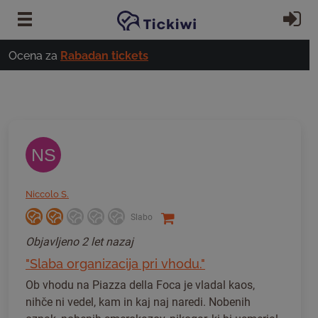
Preskoči na glavno vsebino
Pri
Ocena za
Rabadan tickets
NS
Niccolo S.
Slabo
Objavljeno
2 let nazaj
"Slaba organizacija pri vhodu."
Ob vhodu na Piazza della Foca je vladal kaos,
nihče ni vedel, kam in kaj naj naredi. Nobenih