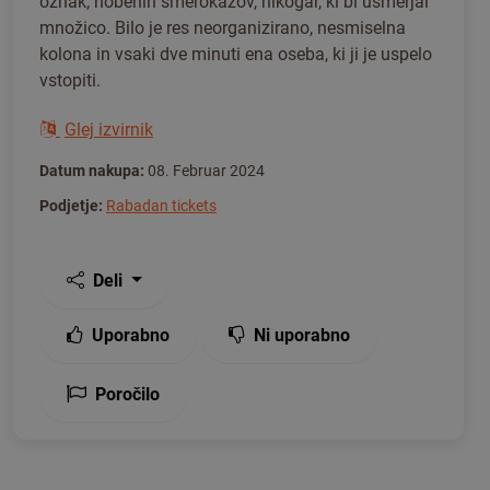
oznak, nobenih smerokazov, nikogar, ki bi usmerjal
množico. Bilo je res neorganizirano, nesmiselna
kolona in vsaki dve minuti ena oseba, ki ji je uspelo
vstopiti.
Glej izvirnik
Datum nakupa:
08. Februar 2024
Podjetje:
Rabadan tickets
Deli
Uporabno
Ni uporabno
Poročilo