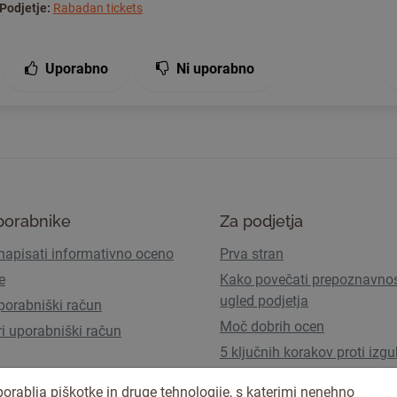
Podjetje:
Rabadan tickets
Uporabno
Ni uporabno
porabnike
Za podjetja
napisati informativno oceno
Prva stran
e
Kako povečati prepoznavnos
ugled podjetja
porabniški račun
Moč dobrih ocen
ri uporabniški račun
5 ključnih korakov proti izgu
prometa zaradi AI Overview
orablja piškotke in druge tehnologije, s katerimi nenehno