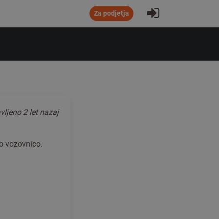
Prijavi se
Za podjetja
vljeno
2 let nazaj
ko vozovnico.