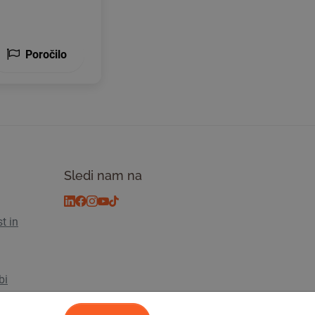
Poročilo
Sledi nam na
t in
bi
s