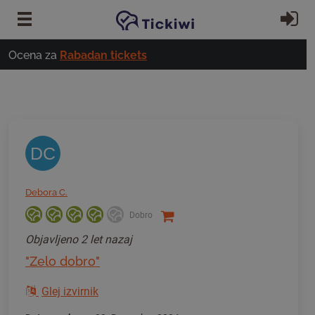
Preskoči na glavno vsebino
Pri
Ocena za
Rabadan tickets
DC
Debora C.
Dobro
Objavljeno
2 let nazaj
"Zelo dobro"
Glej izvirnik