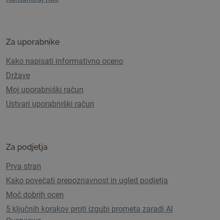
Za uporabnike
Kako napisati informativno oceno
Države
Moj uporabniški račun
Ustvari uporabniški račun
Za podjetja
Prva stran
Kako povečati prepoznavnost in ugled podjetja
Moč dobrih ocen
5 ključnih korakov proti izgubi prometa zaradi AI