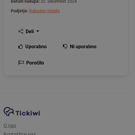
Datum nakupa:
22. December 2024
Podjetje:
Rabadan tickets
Deli
Uporabno
Ni uporabno
Poročilo
Navigacija spletnega mesta
Platforma Tickiwi
O nas
Kontaktiraj nas