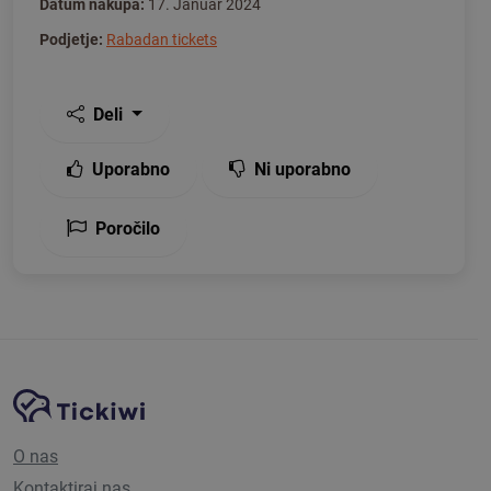
Datum nakupa:
17. Januar 2024
Podjetje:
Rabadan tickets
Deli
Uporabno
Ni uporabno
Poročilo
Navigacija spletnega mesta
Platforma Tickiwi
O nas
Kontaktiraj nas