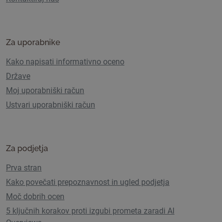
Za uporabnike
Kako napisati informativno oceno
Države
Moj uporabniški račun
Ustvari uporabniški račun
Za podjetja
Prva stran
Kako povečati prepoznavnost in ugled podjetja
Moč dobrih ocen
5 ključnih korakov proti izgubi prometa zaradi AI