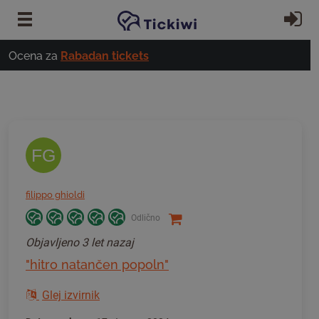
Preskoči na glavno vsebino
Pri
Ocena za
Rabadan tickets
FG
filippo ghioldi
Odlično
Objavljeno
3 let nazaj
"hitro natančen popoln"
Glej izvirnik