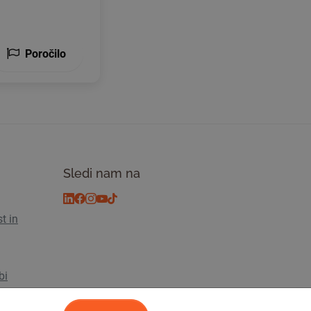
Poročilo
Sledi nam na
t in
bi
s