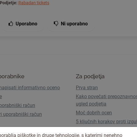
Podjetje:
Rabadan tickets
Uporabno
Ni uporabno
porabnike
Za podjetja
napisati informativno oceno
Prva stran
e
Kako povečati prepoznavnos
ugled podjetja
porabniški račun
Moč dobrih ocen
ri uporabniški račun
5 ključnih korakov proti izgu
prometa zaradi AI Overview
orablja piškotke in druge tehnologije, s katerimi nenehno