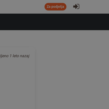
Prijavi se
Za podjetja
ljeno
1 leto nazaj