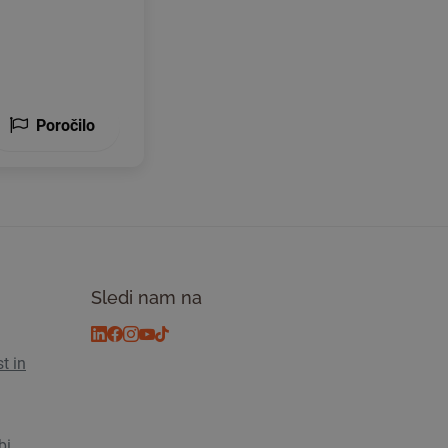
Poročilo
Sledi nam na
t in
bi