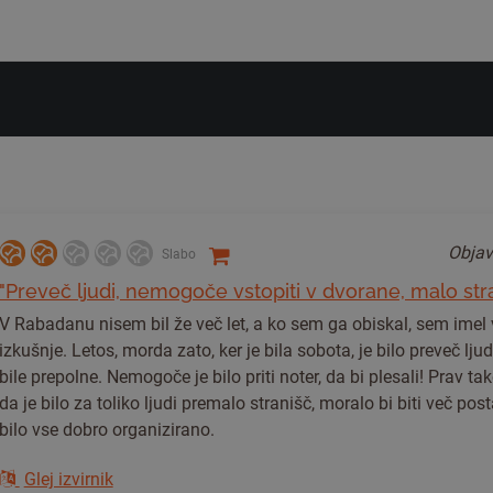
Objav
Slabo
"Preveč ljudi, nemogoče vstopiti v dvorane, malo stra
V Rabadanu nisem bil že več let, a ko sem ga obiskal, sem imel
izkušnje. Letos, morda zato, ker je bila sobota, je bilo preveč lju
bile prepolne. Nemogoče je bilo priti noter, da bi plesali! Prav tak
da je bilo za toliko ljudi premalo stranišč, moralo bi biti več post
bilo vse dobro organizirano.
Glej izvirnik