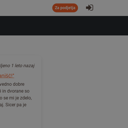
Prijavi se
Za podjetja
ljeno
1 leto nazaj
nišč!"
 vedno dobre
di in dvorane so
o se mi je zdelo,
aj. Sicer pa je