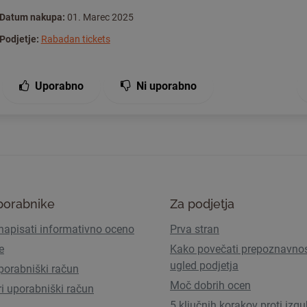
Datum nakupa:
01. Marec 2025
Podjetje:
Rabadan tickets
Uporabno
Ni uporabno
porabnike
Za podjetja
napisati informativno oceno
Prva stran
e
Kako povečati prepoznavnos
ugled podjetja
porabniški račun
Moč dobrih ocen
ri uporabniški račun
5 ključnih korakov proti izgu