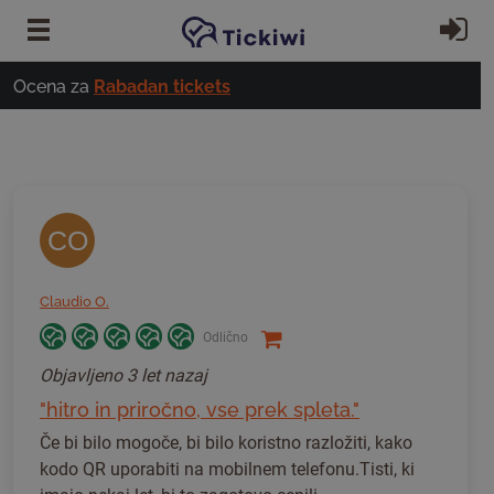
Preskoči na glavno vsebino
Pri
Ocena za
Rabadan tickets
CO
Claudio O.
Odlično
Objavljeno
3 let nazaj
"hitro in priročno, vse prek spleta."
Če bi bilo mogoče, bi bilo koristno razložiti, kako
kodo QR uporabiti na mobilnem telefonu.Tisti, ki