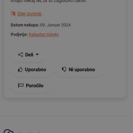
imajo nekaj let, bi to zagotovo cenili.
Glej izvirnik
Datum nakupa:
09. Januar 2024
Podjetje:
Rabadan tickets
Deli
Uporabno
Ni uporabno
Poročilo
Platforma Tickiwi