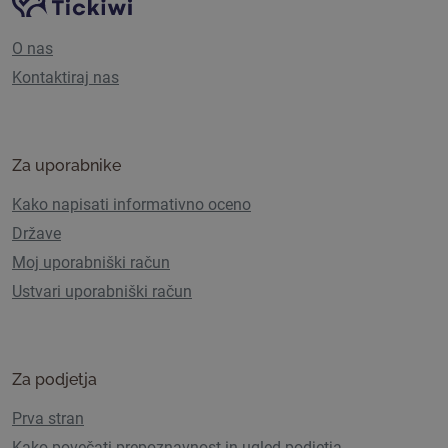
Navigacija spletnega mesta
O nas
Kontaktiraj nas
Za uporabnike
Kako napisati informativno oceno
Države
Moj uporabniški račun
Ustvari uporabniški račun
Za podjetja
Prva stran
Kako povečati prepoznavnost in ugled podjetja