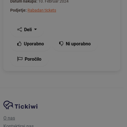
Datum nakupa:
10. Februar 2024
Podjetje:
Rabadan tickets
Deli
Uporabno
Ni uporabno
Poročilo
Navigacija spletnega mesta
Platforma Tickiwi
O nas
Kontaktiraj nas