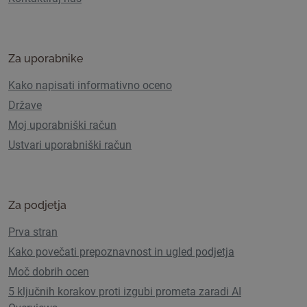
Za uporabnike
Kako napisati informativno oceno
Države
Moj uporabniški račun
Ustvari uporabniški račun
Za podjetja
Prva stran
Kako povečati prepoznavnost in ugled podjetja
Moč dobrih ocen
5 ključnih korakov proti izgubi prometa zaradi AI