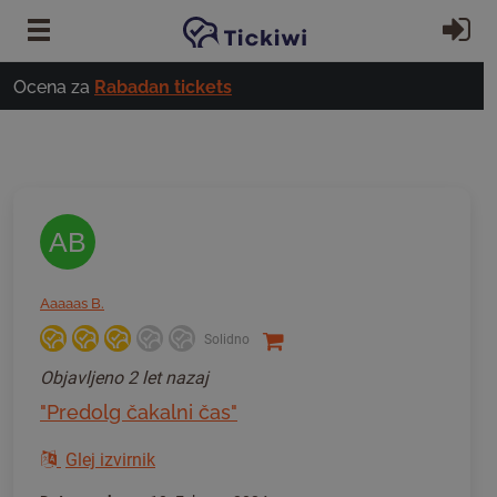
Preskoči na glavno vsebino
Pri
Ocena za
Rabadan tickets
AB
Aaaaas B.
Solidno
Objavljeno
2 let nazaj
"Predolg čakalni čas"
Glej izvirnik