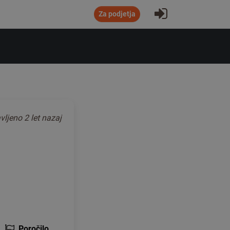
Prijavi se
Za podjetja
vljeno
2 let nazaj
Poročilo