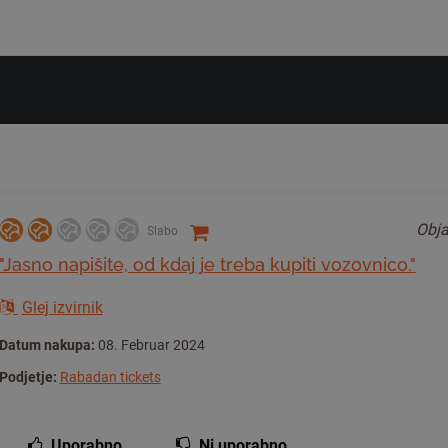
Obja
Slabo
"Jasno napišite, od kdaj je treba kupiti vozovnico."
Glej izvirnik
Datum nakupa:
08. Februar 2024
Podjetje:
Rabadan tickets
Uporabno
Ni uporabno