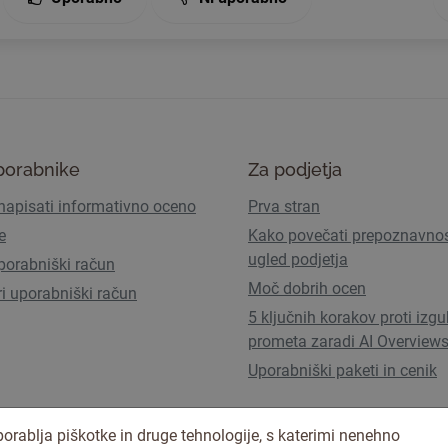
porabnike
Za podjetja
napisati informativno oceno
Prva stran
e
Kako povečati prepoznavnos
ugled podjetja
porabniški račun
Moč dobrih ocen
ri uporabniški račun
5 ključnih korakov proti izgu
prometa zaradi AI Overview
Uporabniški paketi in cenik
orablja piškotke in druge tehnologije, s katerimi nenehno
Pogoji uporabe
Pravilnik o zasebno