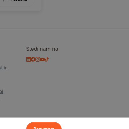
Sledi nam na
t in
bi
s
sti
© 2026 Tickiwi - Vse pravice pridržane