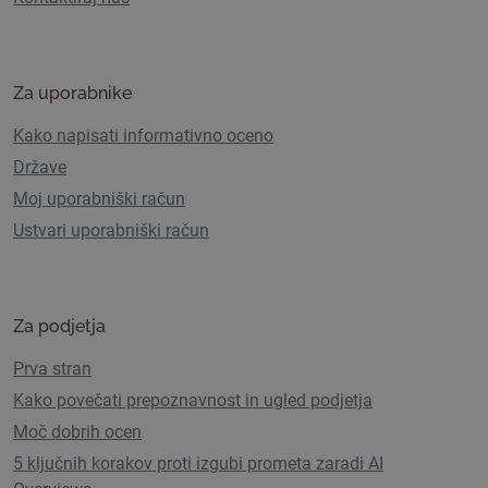
Za uporabnike
Kako napisati informativno oceno
Države
Moj uporabniški račun
Ustvari uporabniški račun
Za podjetja
Prva stran
Kako povečati prepoznavnost in ugled podjetja
Moč dobrih ocen
5 ključnih korakov proti izgubi prometa zaradi AI