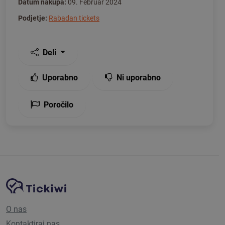
Datum nakupa:
09. Februar 2024
Podjetje:
Rabadan tickets
Deli
Uporabno
Ni uporabno
Poročilo
Navigacija spletnega mesta
Platforma Tickiwi
O nas
Kontaktiraj nas