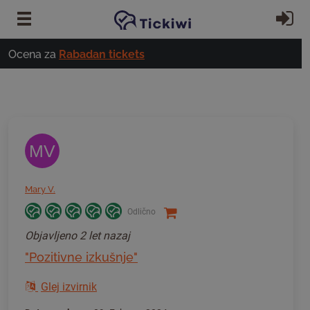
Preskoči na glavno vsebino
Pri
Ocena za
Rabadan tickets
MV
Mary V.
Odlično
Objavljeno
2 let nazaj
"Pozitivne izkušnje"
Glej izvirnik