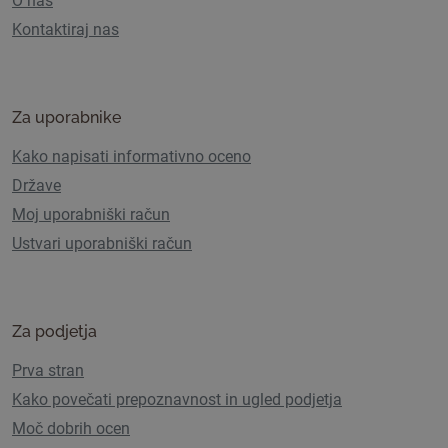
O nas
Kontaktiraj nas
Za uporabnike
Kako napisati informativno oceno
Države
Moj uporabniški račun
Ustvari uporabniški račun
Za podjetja
Prva stran
Kako povečati prepoznavnost in ugled podjetja
Moč dobrih ocen