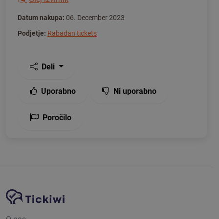
Datum nakupa:
06. December 2023
Podjetje:
Rabadan tickets
Deli
Uporabno
Ni uporabno
Poročilo
Navigacija spletnega mesta
Platforma Tickiwi