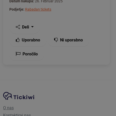
Datum nakupa:
26. Februar 2025
Podjetje:
Rabadan tickets
Deli
Uporabno
Ni uporabno
Poročilo
Navigacija spletnega mesta
Platforma Tickiwi
O nas
Kontaktiraj nas