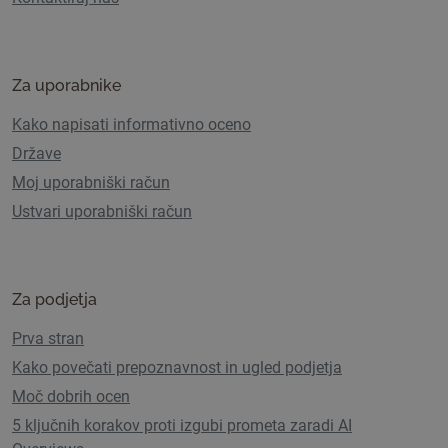
Za uporabnike
Kako napisati informativno oceno
Države
Moj uporabniški račun
Ustvari uporabniški račun
Za podjetja
Prva stran
Kako povečati prepoznavnost in ugled podjetja
Moč dobrih ocen
5 ključnih korakov proti izgubi prometa zaradi AI