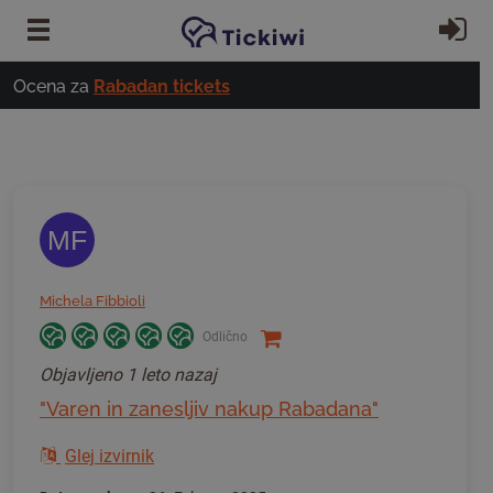
Preskoči na glavno vsebino
Pri
Ocena za
Rabadan tickets
MF
Michela Fibbioli
Odlično
Objavljeno
1 leto nazaj
"Varen in zanesljiv nakup Rabadana"
Glej izvirnik