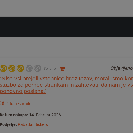
Objavljen
Solidno
"Niso vsi prejeli vstopnice brez težav, morali smo kon
službo za pomoč strankam in zahtevati, da nam je v
ponovno poslana."
Glej izvirnik
Datum nakupa:
14. Februar 2026
Podjetje:
Rabadan tickets