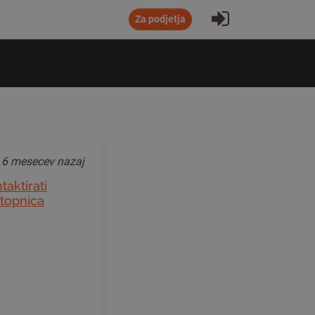
Prijavi se
Za podjetja
o
6 mesecev nazaj
taktirati
stopnica