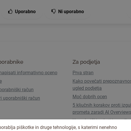
Uporabno
Ni uporabno
porabnike
Za podjetja
napisati informativno oceno
Prva stran
e
Kako povečati prepoznavnos
ugled podjetja
porabniški račun
Moč dobrih ocen
ri uporabniški račun
5 ključnih korakov proti izgu
prometa zaradi AI Overview
Uporabniški paketi in cenik
orablja piškotke in druge tehnologije, s katerimi nenehno