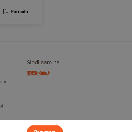
Poročilo
Sledi nam na
t in
bi
s