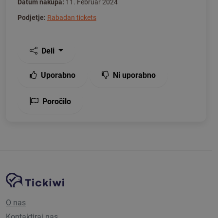
Datum nakupa:
11. Februar 2024
Podjetje:
Rabadan tickets
Deli
Uporabno
Ni uporabno
Poročilo
Navigacija spletnega mesta
Platforma Tickiwi
O nas
Kontaktiraj nas