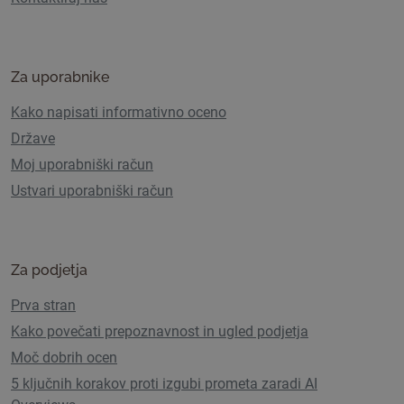
Za uporabnike
Kako napisati informativno oceno
Države
Moj uporabniški račun
Ustvari uporabniški račun
Za podjetja
Prva stran
Kako povečati prepoznavnost in ugled podjetja
Moč dobrih ocen
5 ključnih korakov proti izgubi prometa zaradi AI