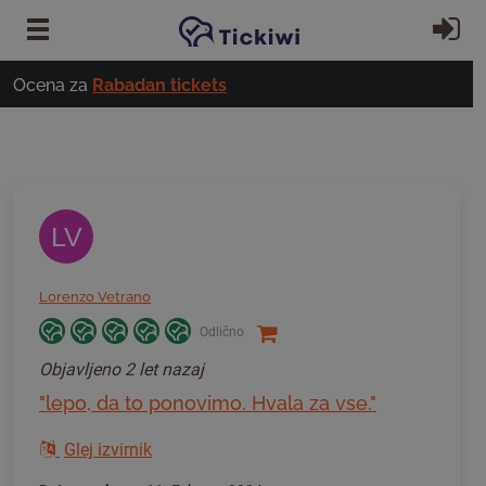
Preskoči na glavno vsebino
Pri
Ocena za
Rabadan tickets
LV
Lorenzo Vetrano
Odlično
Objavljeno
2 let nazaj
"lepo, da to ponovimo. Hvala za vse."
Glej izvirnik