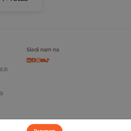
Sledi nam na
t in
bi
s
sti
© 2026 Tickiwi - Vse pravice pridržane