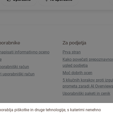
porabnike
Za podjetja
napisati informativno oceno
Prva stran
e
Kako povečati prepoznavnos
ugled podjetja
porabniški račun
Moč dobrih ocen
ri uporabniški račun
5 ključnih korakov proti izgu
prometa zaradi AI Overview
Uporabniški paketi in cenik
orablja piškotke in druge tehnologije, s katerimi nenehno
Pogoji uporabe
Pravilnik o zasebno