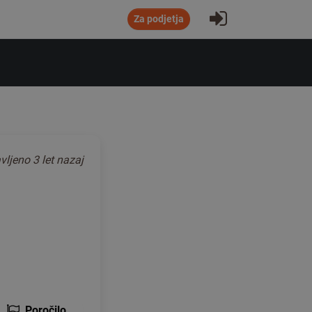
Prijavi se
Za podjetja
vljeno
3 let nazaj
Poročilo