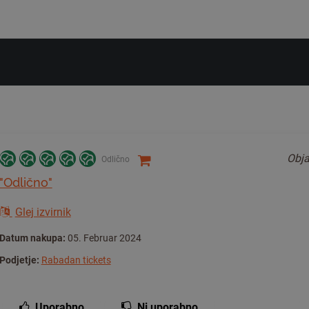
Obja
Odlično
"Odlično"
Glej izvirnik
Datum nakupa:
05. Februar 2024
Podjetje:
Rabadan tickets
Uporabno
Ni uporabno