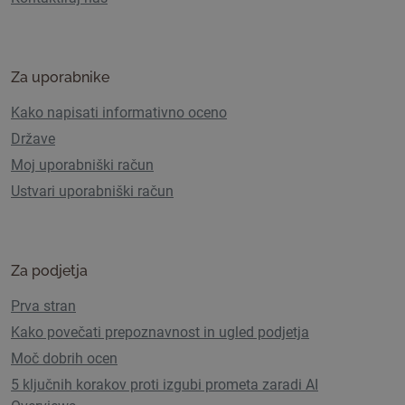
Za uporabnike
Kako napisati informativno oceno
Države
Moj uporabniški račun
Ustvari uporabniški račun
Za podjetja
Prva stran
Kako povečati prepoznavnost in ugled podjetja
Moč dobrih ocen
5 ključnih korakov proti izgubi prometa zaradi AI