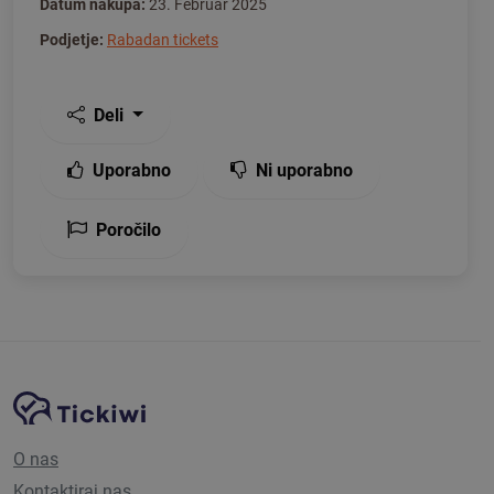
Datum nakupa:
23. Februar 2025
Podjetje:
Rabadan tickets
Deli
Uporabno
Ni uporabno
Poročilo
Navigacija spletnega mesta
Platforma Tickiwi
O nas
Kontaktiraj nas