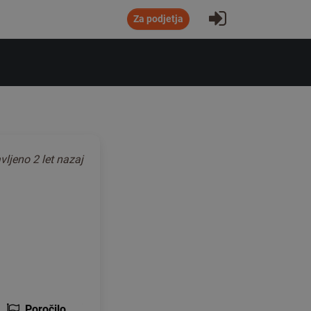
Prijavi se
Za podjetja
vljeno
2 let nazaj
Poročilo