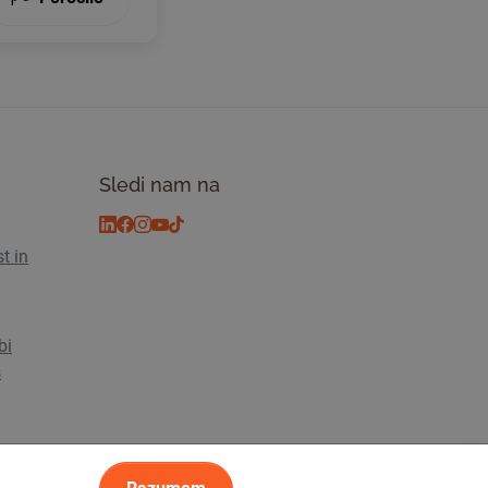
Sledi nam na
t in
bi
s
sti
© 2026 Tickiwi - Vse pravice pridržane