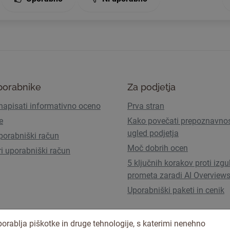
porabnike
Za podjetja
napisati informativno oceno
Prva stran
e
Kako povečati prepoznavnos
ugled podjetja
porabniški račun
Moč dobrih ocen
ri uporabniški račun
5 ključnih korakov proti izgu
prometa zaradi AI Overview
Uporabniški paketi in cenik
orablja piškotke in druge tehnologije, s katerimi nenehno
Pogoji uporabe
Pravilnik o zasebno