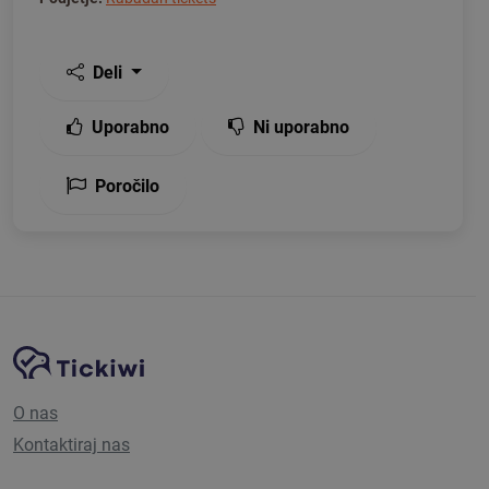
Deli
Uporabno
Ni uporabno
Poročilo
Navigacija spletnega mesta
Platforma Tickiwi
O nas
Kontaktiraj nas