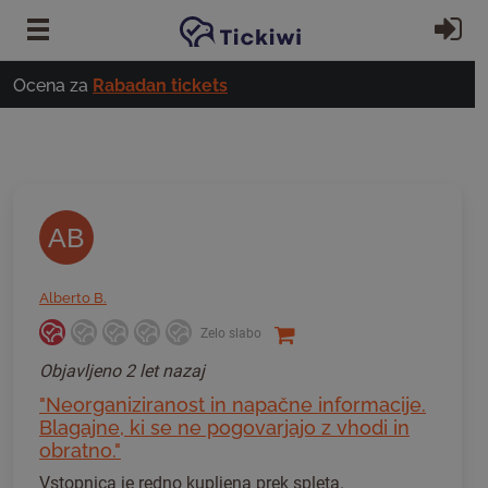
Preskoči na glavno vsebino
Pri
Ocena za
Rabadan tickets
AB
Alberto B.
Zelo slabo
Objavljeno
2 let nazaj
"Neorganiziranost in napačne informacije.
Blagajne, ki se ne pogovarjajo z vhodi in
obratno."
Vstopnica je redno kupljena prek spleta.