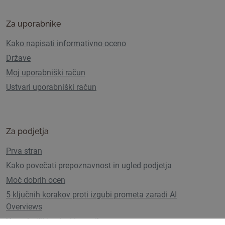
Za uporabnike
Kako napisati informativno oceno
Države
Moj uporabniški račun
Ustvari uporabniški račun
Za podjetja
Prva stran
Kako povečati prepoznavnost in ugled podjetja
Moč dobrih ocen
5 ključnih korakov proti izgubi prometa zaradi AI
Overviews
Uporabniški paketi in cenik