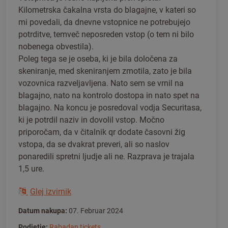
Kilometrska čakalna vrsta do blagajne, v kateri so
mi povedali, da dnevne vstopnice ne potrebujejo
potrditve, temveč neposreden vstop (o tem ni bilo
nobenega obvestila).
Poleg tega se je oseba, ki je bila določena za
skeniranje, med skeniranjem zmotila, zato je bila
vozovnica razveljavljena. Nato sem se vrnil na
blagajno, nato na kontrolo dostopa in nato spet na
blagajno. Na koncu je posredoval vodja Securitasa,
ki je potrdil naziv in dovolil vstop. Močno
priporočam, da v čitalnik qr dodate časovni žig
vstopa, da se dvakrat preveri, ali so naslov
ponaredili spretni ljudje ali ne. Razprava je trajala
1,5 ure.
Glej izvirnik
Datum nakupa:
07. Februar 2024
Podjetje:
Rabadan tickets