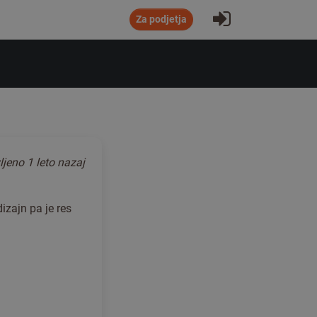
Prijavi se
Za podjetja
ljeno
1 leto nazaj
dizajn pa je res