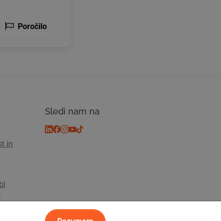
Poročilo
Sledi nam na
t in
bi
s