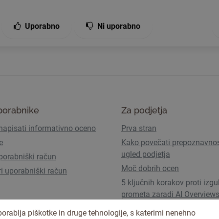
Uporabno
Ni uporabno
porabnike
Za podjetja
napisati informativno oceno
Prva stran
e
Kako povečati prepoznavnos
ugled podjetja
porabniški račun
Moč dobrih ocen
ri uporabniški račun
5 ključnih korakov proti izgu
prometa zaradi AI Overview
Uporabniški paketi in cenik
orablja piškotke in druge tehnologije, s katerimi nenehno