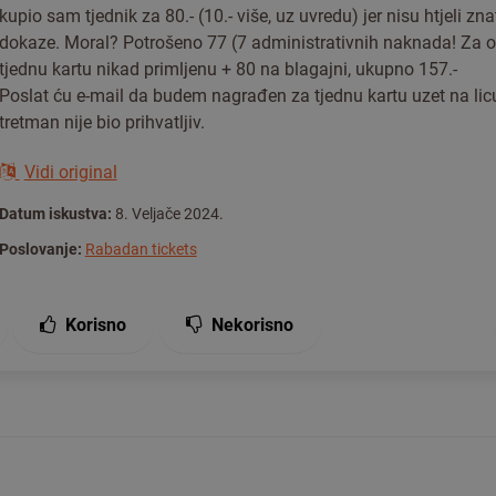
kupio sam tjednik za 80.- (10.- više, uz uvredu) jer nisu htjeli zna
dokaze. Moral? Potrošeno 77 (7 administrativnih naknada! Za ov
tjednu kartu nikad primljenu + 80 na blagajni, ukupno 157.-
Poslat ću e-mail da budem nagrađen za tjednu kartu uzet na lic
tretman nije bio prihvatljiv.
Vidi original
Datum iskustva:
8. Veljače 2024.
Poslovanje:
Rabadan tickets
Korisno
Nekorisno