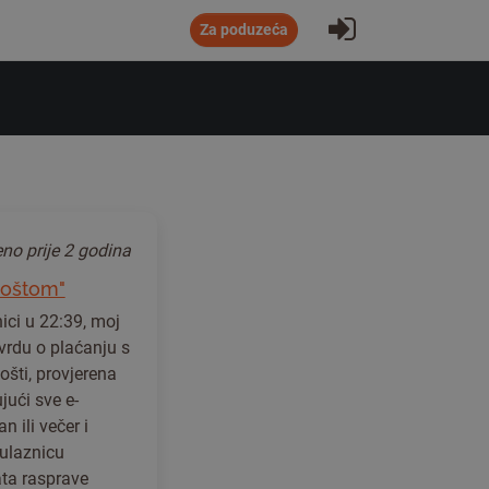
Prijavite se
Za poduzeća
jeno
prije 2 godina
 poštom"
ici u 22:39, moj
tvrdu o plaćanju s
ošti, provjerena
jući sve e-
n ili večer i
 ulaznicu
ata rasprave