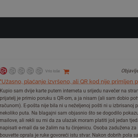
Objavl
Vrlo loše
"Užasno, plaćanje izvršeno, ali QR kod nije primljen
Kupio sam dvije karte putem interneta u srijedu navečer na stran
prijatelj je primio poruku s QR-om, a ja nisam (ali sam dobio po
računom). E-pošta nije bila ni u neželjenoj pošti ni u izbrisanoj p
nekoliko puta. Na blagajni sam objasnio što se dogodilo pokazu
mailove, ali rekli su mi da za ulazak moram platiti još jedan tjeda
napisati e-mail da se žalim na tu činjenicu. Osoba zadužena za
bouvette oprala je ruke govoreći istu stvar. Nakon dobrih pola s