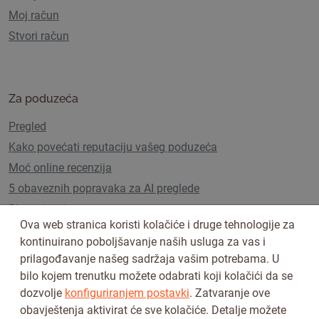
Moj račun
Stvori račun
Za poduzeća
Pregled
Kako povećati reputaciju vašeg poduzeća
Moć online recenzija
5 obaveznih popravaka za AI preglede
Planovi i cijene
Ova web stranica koristi kolačiće i druge tehnologije za
kontinuirano poboljšavanje naših usluga za vas i
prilagođavanje našeg sadržaja vašim potrebama. U
Pratite nas na
bilo kojem trenutku možete odabrati koji kolačići da se
dozvolje
konfiguriranjem postavki
. Zatvaranje ove
obavještenja aktivirat će sve kolačiće. Detalje možete