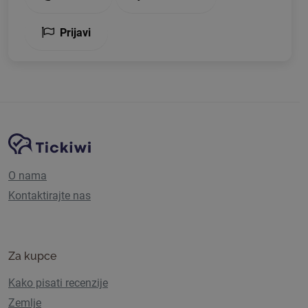
Prijavi
Navigacija stranice
Tickiwi platforma
O nama
Kontaktirajte nas
Za kupce
Kako pisati recenzije
Zemlje