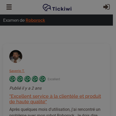
Passer au contenu principal
S'
Examen de
Roborock
Saverio T.
Excellent
Publié
il y a 2 ans
"Excellent service à la clientèle et produit
de haute qualité"
Après quelques mois d'utilisation, j'ai rencontré un
problème avec mon robot Roborock. Je dois dire