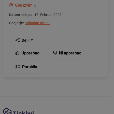
Glej izvirnik
Datum nakupa:
17. Februar 2026
Podjetje:
Rabadan tickets
Deli
Uporabno
Ni uporabno
Poročilo
Navigacija spletnega mesta
Platforma Tickiwi