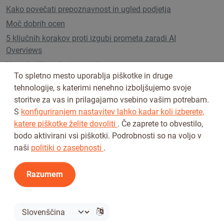
Kako povečati prepoznavnost in ugled podjetja
Moč dobrih ocen
5 ključnih korakov proti izgubi prometa zaradi AI
Overviews
Uporabniški paketi in cenik
To spletno mesto uporablja piškotke in druge
tehnologije, s katerimi nenehno izboljšujemo svoje
storitve za vas in prilagajamo vsebino vašim potrebam.
Sledi nam na
S
konfiguriranjem nastavitev lahko kadar koli izberete,
katere piškotke želite dovoliti
. Če zaprete to obvestilo,
bodo aktivirani vsi piškotki. Podrobnosti so na voljo v
naši
politiki o zasebnosti
.
Razumem
Pogoji uporabe
Pravilnik o zasebnosti
© 2026 Tickiwi - Vse pravice pridržane