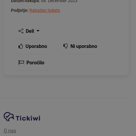
Datum nakupa:
08. December 2023
Podjetje:
Rabadan tickets
Deli
Uporabno
Ni uporabno
Poročilo
Navigacija spletnega mesta
Platforma Tickiwi
O nas