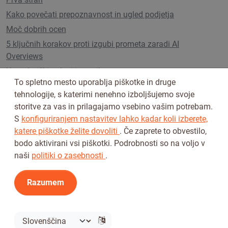
Kako povečati prepoznavnost in ugled podjetja
Moč dobrih ocen
5 ključnih korakov proti izgubi prometa zaradi AI
Overviews
Uporabniški paketi in cenik
To spletno mesto uporablja piškotke in druge
tehnologije, s katerimi nenehno izboljšujemo svoje
storitve za vas in prilagajamo vsebino vašim potrebam.
Sledi nam na
S
konfiguriranjem nastavitev lahko kadar koli izberete,
katere piškotke želite dovoliti
. Če zaprete to obvestilo,
bodo aktivirani vsi piškotki. Podrobnosti so na voljo v
naši
politiki o zasebnosti
.
Razumem
Pogoji uporabe
Pravilnik o zasebnosti
© 2026 Tickiwi - Vse pravice pridržane