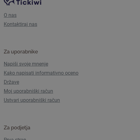
Navigacija spletnega mesta
O nas
Kontaktiraj nas
Za uporabnike
Napiši svoje mnenje
Kako napisati informativno oceno
Države
Moj uporabniški račun
Ustvari uporabniški račun
Za podjetja
Prva stran