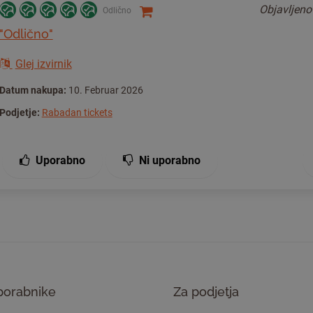
Objavljen
Odlično
"Odlično"
Glej izvirnik
Datum nakupa:
10. Februar 2026
Podjetje:
Rabadan tickets
Uporabno
Ni uporabno
porabnike
Za podjetja