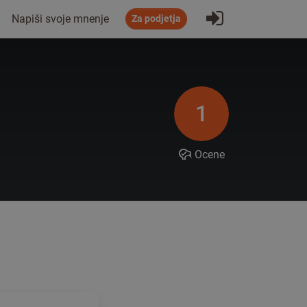
Prijavi se
Napiši svoje mnenje
Za podjetja
1
Ocene