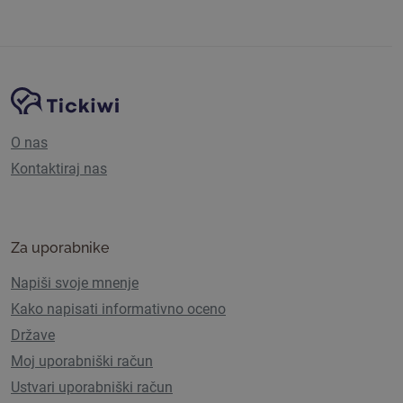
Navigacija spletnega mesta
Platforma Tickiwi
O nas
Kontaktiraj nas
Za uporabnike
Napiši svoje mnenje
Kako napisati informativno oceno
Države
Moj uporabniški račun
Ustvari uporabniški račun