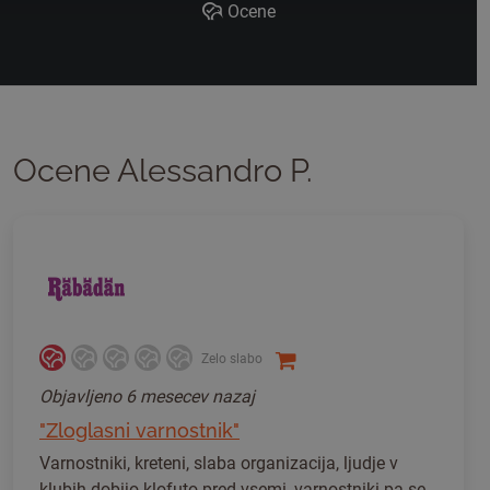
Ocene
Ocene Alessandro P.
Zelo slabo
Objavljeno
6 mesecev nazaj
"Zloglasni varnostnik"
Varnostniki, kreteni, slaba organizacija, ljudje v
klubih dobijo klofuto pred vsemi, varnostniki pa se