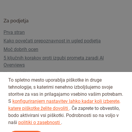
Za podjetja
Prva stran
Kako povečati prepoznavnost in ugled podjetja
Moč dobrih ocen
5 ključnih korakov proti izgubi prometa zaradi AI
Overviews
Uporabniški paketi in cenik
To spletno mesto uporablja piškotke in druge
tehnologije, s katerimi nenehno izboljšujemo svoje
storitve za vas in prilagajamo vsebino vašim potrebam.
Sledi nam na
S
konfiguriranjem nastavitev lahko kadar koli izberete,
katere piškotke želite dovoliti
. Če zaprete to obvestilo,
bodo aktivirani vsi piškotki. Podrobnosti so na voljo v
naši
politiki o zasebnosti
.