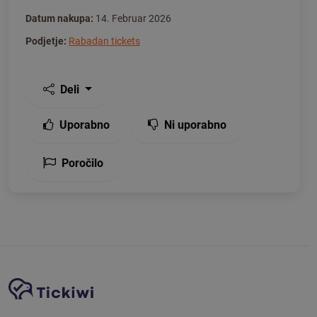
Datum nakupa:
14. Februar 2026
Podjetje:
Rabadan tickets
Deli
Uporabno
Ni uporabno
Poročilo
Navigacija spletnega mesta
Platforma Tickiwi