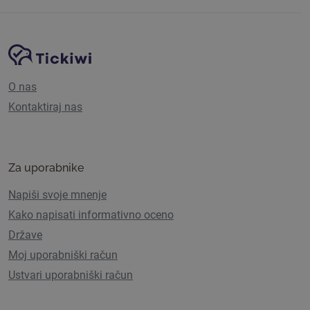
Navigacija spletnega mesta
Platforma Tickiwi
O nas
Kontaktiraj nas
Za uporabnike
Napiši svoje mnenje
Kako napisati informativno oceno
Države
Moj uporabniški račun
Ustvari uporabniški račun