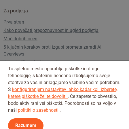
Za podjetja
Prva stran
Kako povečati prepoznavnost in ugled podjetja
Moč dobrih ocen
5 ključnih korakov proti izgubi prometa zaradi AI
Overviews
Uporabniški paketi in cenik
To spletno mesto uporablja piškotke in druge
tehnologije, s katerimi nenehno izboljšujemo svoje
storitve za vas in prilagajamo vsebino vašim potrebam.
Sledi nam na
S
konfiguriranjem nastavitev lahko kadar koli izberete,
katere piškotke želite dovoliti
. Če zaprete to obvestilo,
bodo aktivirani vsi piškotki. Podrobnosti so na voljo v
naši
politiki o zasebnosti
.
Razumem