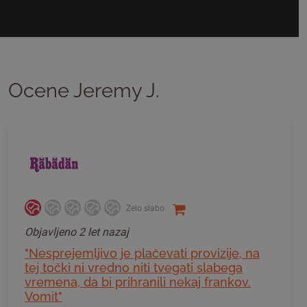
Ocene Jeremy J.
Zelo slabo
Objavljeno
2 let nazaj
"Nesprejemljivo je plačevati provizije, na
tej točki ni vredno niti tvegati slabega
vremena, da bi prihranili nekaj frankov.
Vomit"