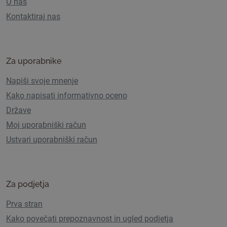
O nas
Kontaktiraj nas
Za uporabnike
Napiši svoje mnenje
Kako napisati informativno oceno
Države
Moj uporabniški račun
Ustvari uporabniški račun
Za podjetja
Prva stran
Kako povečati prepoznavnost in ugled podjetja