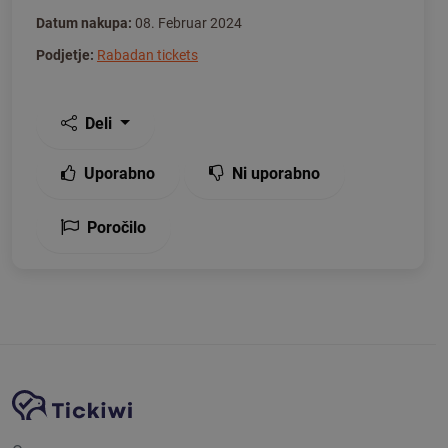
Datum nakupa:
08. Februar 2024
Podjetje:
Rabadan tickets
Deli
Uporabno
Ni uporabno
Poročilo
Navigacija spletnega mesta
Platforma Tickiwi