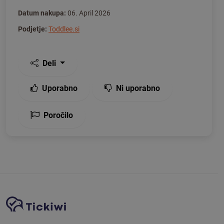
Datum nakupa:
06. April 2026
Podjetje:
Toddlee.si
Deli
Uporabno
Ni uporabno
Poročilo
Navigacija spletnega mesta
Platforma Tickiwi